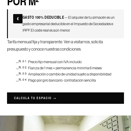
POR M²
GASTO 100% DEDUCIBLE
— El alquiler de tu almacén es un
€
gasto empresarial deducible en el Impuesto de Sociedades e
IRPF. El coste real es aún menor.
Tarifa mensual fija y transparente. Ven a visitarnos, solicita
presupuesto y conoce nuestras condiciones.
N.01
Precio fijo mensual con IVA incluido
N.02
Fianza de 1 mes + permanencia mínima 6 meses
N.03
Ampliación o cambio de unidad sujeto a disponibilidad
N.04
Pago por giro bancario · contratación sencilla
CALCULA TU ESPACIO →