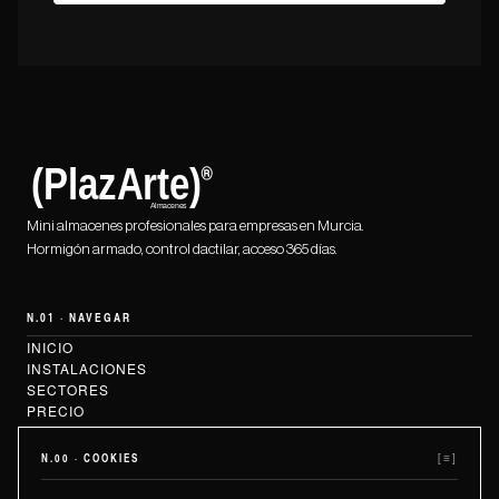
POR
FAVOR,
ALTERNATIVE:
DEJA
ESTE
CAMPO
VACÍO.
Mini almacenes profesionales para empresas en Murcia.
Hormigón armado, control dactilar, acceso 365 días.
N.01 · NAVEGAR
INICIO
INSTALACIONES
SECTORES
PRECIO
CALCULADORA
MANUAL DE MARCA
N.00 · COOKIES
[≡]
N.02 · CONTACTO