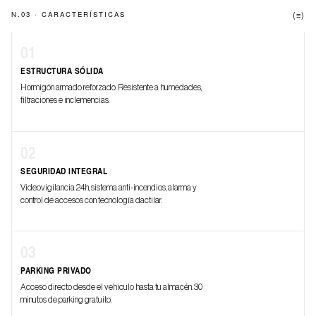
N.03 · CARACTERÍSTICAS
(≡)
01
ESTRUCTURA SÓLIDA
Hormigón armado reforzado. Resistente a humedades,
filtraciones e inclemencias.
02
SEGURIDAD INTEGRAL
Videovigilancia 24h, sistema anti-incendios, alarma y
control de accesos con tecnología dactilar.
03
PARKING PRIVADO
Acceso directo desde el vehículo hasta tu almacén. 30
minutos de parking gratuito.