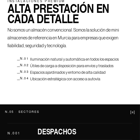
INSTALACIONES PREMIUM
ALTA PRESTACIÓN EN
CADA DETALLE
No somos un almacén convencional. Somos la solución de mini
almacenes de referencia en Murcia para empresas que exigen
fiabilidad, seguridad y tecnología.
N.01
Iluminación natural y automática en todos los espacios
N.02
Útiles de carga a disposición para envíos y traslados
N.03
Espacios ajardinados y entorno de alta calidad
N.04
Ubicación estratégica con acceso a autovía
N.05 · SECTORES
[≡]
DESPACHOS
N.001