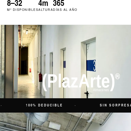
8–32
4m
365
M² DISPONIBLES
ALTURA
DÍAS AL AÑO
100% DEDUCIBLE
SIN SORPRESAS