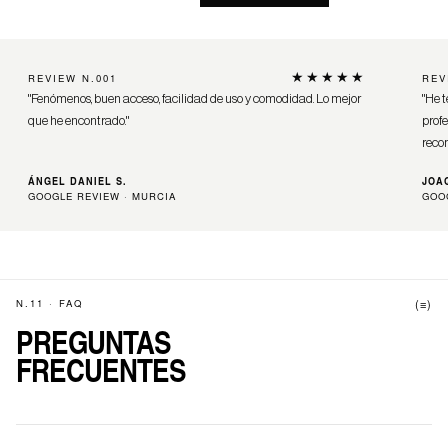
★★★★★
REVIEW N.001
REV
"Fenómenos, buen acceso, facilidad de uso y comodidad. Lo mejor
"He t
que he encontrado."
profe
reco
ÁNGEL DANIEL S.
JOA
GOOGLE REVIEW · MURCIA
GOO
N.11 · FAQ
(≡)
PREGUNTAS
FRECUENTES