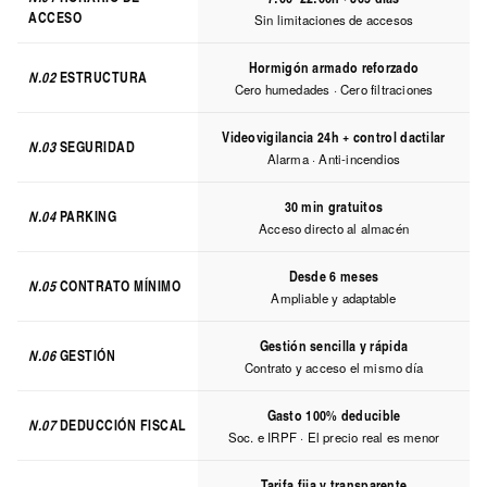
ACCESO
Sin limitaciones de accesos
Hormigón armado reforzado
N.02
ESTRUCTURA
Cero humedades · Cero filtraciones
Videovigilancia 24h + control dactilar
N.03
SEGURIDAD
Alarma · Anti-incendios
30 min gratuitos
N.04
PARKING
Acceso directo al almacén
Desde 6 meses
N.05
CONTRATO MÍNIMO
Ampliable y adaptable
Gestión sencilla y rápida
N.06
GESTIÓN
Contrato y acceso el mismo día
Gasto 100% deducible
N.07
DEDUCCIÓN FISCAL
Soc. e IRPF · El precio real es menor
Tarifa fija y transparente