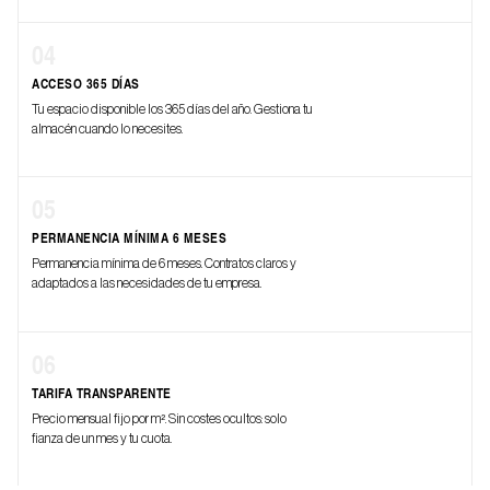
04
ACCESO 365 DÍAS
Tu espacio disponible los 365 días del año. Gestiona tu
almacén cuando lo necesites.
05
PERMANENCIA MÍNIMA 6 MESES
Permanencia mínima de 6 meses. Contratos claros y
adaptados a las necesidades de tu empresa.
06
TARIFA TRANSPARENTE
Precio mensual fijo por m². Sin costes ocultos: solo
fianza de un mes y tu cuota.